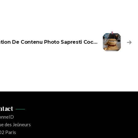
Création De Contenu Photo Sapresti Cocorico
ntact
onneID
ue des Jeûneurs
2 Paris