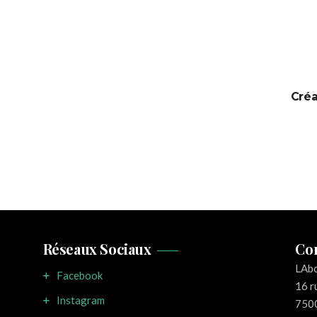
Réseaux Sociaux
Co
LAb
Facebook
16 r
Instagram
7500